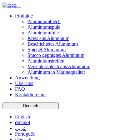
Produkte
Aluminiumblech
Aluminiumspule
Aluminiumfolie
Kreis aus Aluminium
Beschichtetes Aluminium
Spiegel Aluminium
Stucco geprägtes Aluminium
Aluminiumstreifen
Verschlussblech aus Aluminium
Aluminium in Marinequalität
Anwendung
Über uns
FAQ
Kontaktiere uns
Deutsch
English
español
عربي
Português
Deutsch