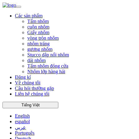
Các sản phẩm
Tấm nhôm
cuộn nhôm
Giấy nhôm
vòng tròn nhôm
nhôm tráng
gương nhôm
Stucco dập nổi nhôm
dải nhôm
Tấm nhôm đóng cửa
Nhôm lớp hàng hải
Đăng kí
Về chúng tôi
Câu hỏi thường gặp
Liên hệ chúng tôi
Tiếng Việt
English
español
عربي
Português
Deutsch