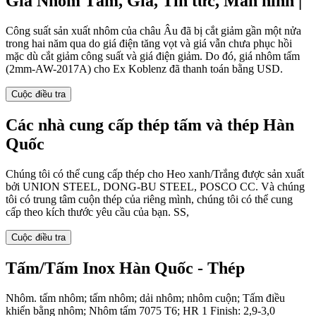
Giá Nhôm Tấm, Giá, Tin tức, Màn hình |
Công suất sản xuất nhôm của châu Âu đã bị cắt giảm gần một nửa
trong hai năm qua do giá điện tăng vọt và giá vẫn chưa phục hồi
mặc dù cắt giảm công suất và giá điện giảm. Do đó, giá nhôm tấm
(2mm-AW-2017A) cho Ex Koblenz đã thanh toán bằng USD.
Cuộc điều tra
Các nhà cung cấp thép tấm và thép Hàn
Quốc
Chúng tôi có thể cung cấp thép cho Heo xanh/Trắng được sản xuất
bởi UNION STEEL, DONG-BU STEEL, POSCO CC. Và chúng
tôi có trung tâm cuộn thép của riêng mình, chúng tôi có thể cung
cấp theo kích thước yêu cầu của bạn. SS,
Cuộc điều tra
Tấm/Tấm Inox Hàn Quốc - Thép
Nhôm. tấm nhôm; tấm nhôm; dải nhôm; nhôm cuộn; Tấm điều
khiển bằng nhôm; Nhôm tấm 7075 T6; HR 1 Finish: 2,9-3,0