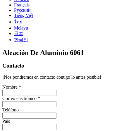
Français
Русский
Tiếng Việt
ไทย
Melayu
日本
한국인
Aleación De Aluminio 6061
Contacto
¡Nos pondremos en contacto contigo lo antes posible!
Nombre *
Correo electrónico *
Teléfono
País