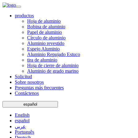
productos
Hoja de aluminio
Bobina de aluminio
Papel de aluminio
Círculo de aluminio
Aluminio revestido
Espejo Aluminio
Aluminio Repujado Estuco
tira de aluminio
Hoja de cierre de aluminio
Aluminio de grado marino
Solicitud
Sobre nosotros
Preguntas más frecuentes
Contáctenos
español
English
español
عربي
Português
Deutsch