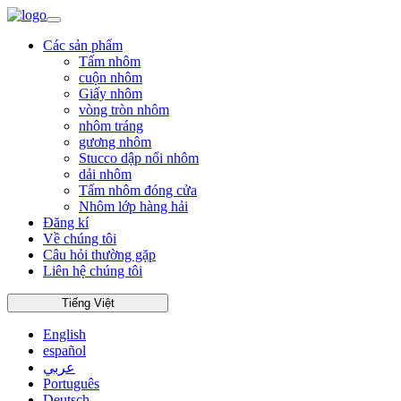
Các sản phẩm
Tấm nhôm
cuộn nhôm
Giấy nhôm
vòng tròn nhôm
nhôm tráng
gương nhôm
Stucco dập nổi nhôm
dải nhôm
Tấm nhôm đóng cửa
Nhôm lớp hàng hải
Đăng kí
Về chúng tôi
Câu hỏi thường gặp
Liên hệ chúng tôi
Tiếng Việt
English
español
عربي
Português
Deutsch