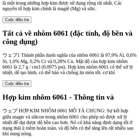
là một trong những hợp kim được sử dụng rộng rãi nhất. Các
nguyên tố hợp kim chính là magiê (Mg) và silic.
Cuộc điều tra
Tất cả về nhôm 6061 (đặc tính, độ bền và
công dụng)
ウェブ1 Thành phần danh nghĩa của nhôm 6061 là 97,9% Al, 0,6%
Si, 1,0% Mg, 0,2% Cr và 0,28% Cu. Mật độ của hợp kim nhôm
6061 là 2,7 g / cm3 (0,0975 psi). Hợp kim nhôm 6061 có thể xử lý
nhiệt, dễ tạo hình, có thể hàn và chống ăn mòn tốt. cơ khí
Cuộc điều tra
Hợp kim nhôm 6061 - Thông tin và
ウェブ HỢP KIM NHÔM 6061 MÔ TẢ CHUNG: Sự kết hợp
giữa magie và silicon trong nhôm 6061 cho phép nó được xử lý
nhiệt để đạt được độ bền cao hơn. Nó có khả năng định dạng tốt ở
trạng thái ủ mềm hoàn toàn, và độ bền có thể tăng lên rất nhiều sau
khi nung nóng.